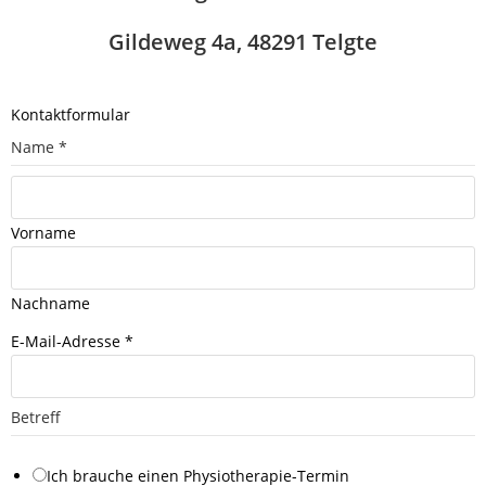
Gildeweg 4a, 48291 Telgte
Kontaktformular
R
Name
*
ü
c
k
Vorname
r
u
Nachname
f
N
E-Mail-Adresse
*
a
m
e
Betreff
T
e
Ich brauche einen Physiotherapie-Termin