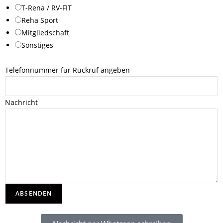
l
T-Rena / RV-FIT
e
Reha Sport
f
Mitgliedschaft
o
Sonstiges
n
n
Telefonnummer für Rückruf angeben
u
m
Nachricht
m
e
r
ABSENDEN